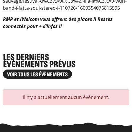
sauvage/festival-d%C3%A9t%C3%A9-lila-ik%C3%A9-wurl-
band-i-fatta-soul-stereo-i-110726/1609354076813595
RMP et iWelcom vous offrent des places !!
Restez
connectés pour + d’infos !!
LES DERNIERS
ÉVÈNEMENTS PRÉVUS
VOIR TOUS LES ÉVÈNEMENTS
Il n’y a actuellement aucun évènement.