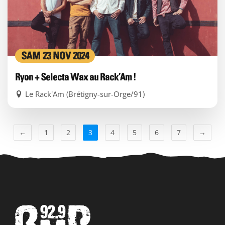
SAM 23 NOV 2024
Ryon + Selecta Wax au Rack’Am !
Le Rack'Am (Brétigny-sur-Orge/91)
←
1
2
3
4
5
6
7
→