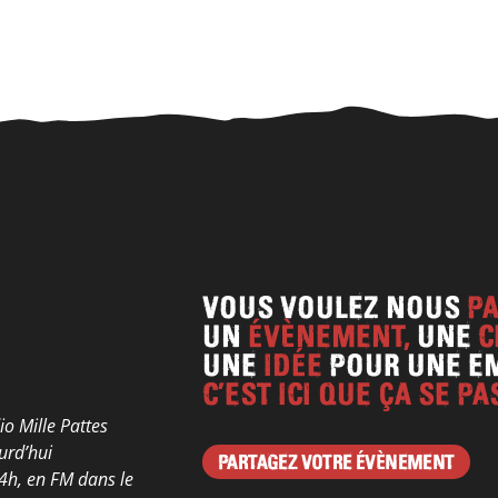
VOUS VOULEZ NOUS
P
UN
ÉVÈNEMENT,
UNE
C
UNE
IDÉE
POUR UNE EM
C’EST ICI QUE ÇA SE PA
o Mille Pattes
urd’hui
PARTAGEZ VOTRE ÉVÈNEMENT
24h, en FM dans le